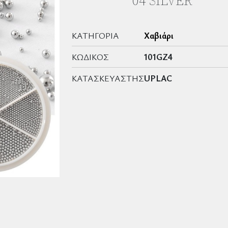
04 SILVER
ΚΑΤΗΓΟΡΊΑ
Χαβιάρι
ΚΩΔΙΚΌΣ
101GZ4
ΚΑΤΑΣΚΕΥΑΣΤΉΣ
UPLAC