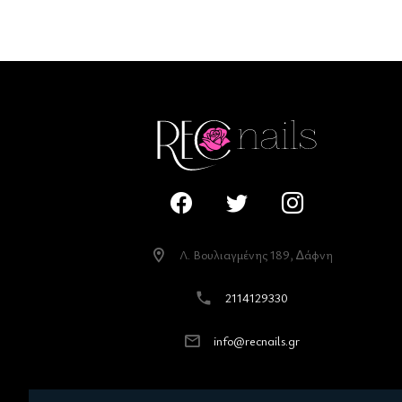
Λ. Βουλιαγµένης 189, ∆άφνη
2114129330
info@recnails.gr