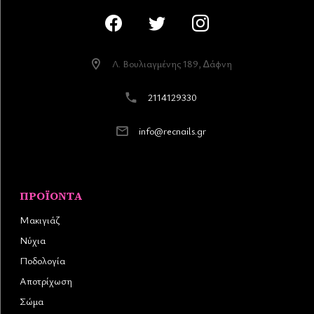
Λ. Βουλιαγµένης 189, ∆άφνη
2114129330
info@recnails.gr
ΠΡΟΪΌΝΤΑ
Μακιγιάζ
Νύχια
Ποδολογία
Αποτρίχωση
Σώμα