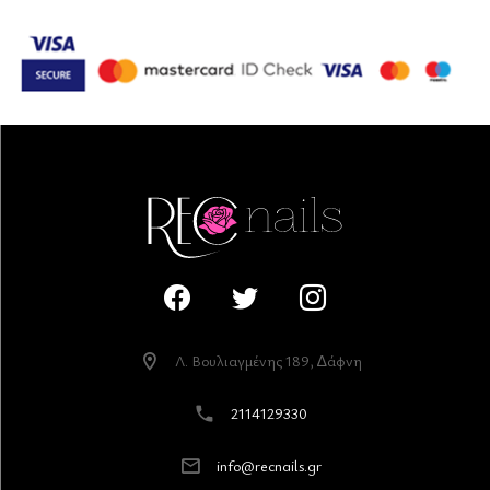
Λ. Βουλιαγµένης 189, ∆άφνη
2114129330
info@recnails.gr