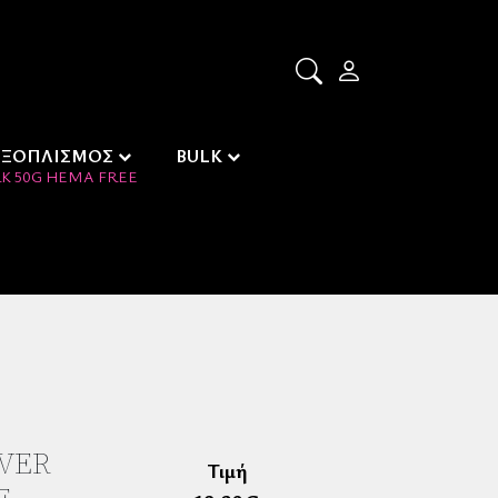
ΕΞΟΠΛΙΣΜΟΣ
BULK
K 50G HEMA FREE
OVER
Τιμή