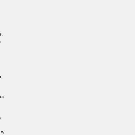
αι
ι
ι
και
ς
e,