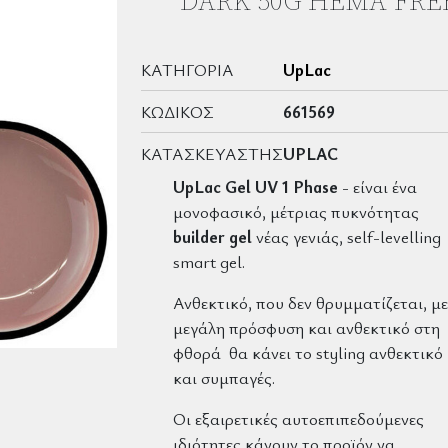
DARK 50G HEMA FRE
ΚΑΤΗΓΟΡΊΑ
UpLac
ΚΩΔΙΚΌΣ
661569
ΚΑΤΑΣΚΕΥΑΣΤΉΣ
UPLAC
UpLac Gel UV 1 Phase
- είναι ένα
μονοφασικό, μέτριας πυκνότητας
builder gel
νέας γενιάς, self-levelling
smart gel.
Ανθεκτικό, που δεν θρυμματίζεται, με
μεγάλη πρόσφυση και ανθεκτικό στη
φθορά θα κάνει το styling ανθεκτικό
και συμπαγές.
Οι εξαιρετικές αυτοεπιπεδούμενες
ιδιότητες κάνουν το προϊόν να