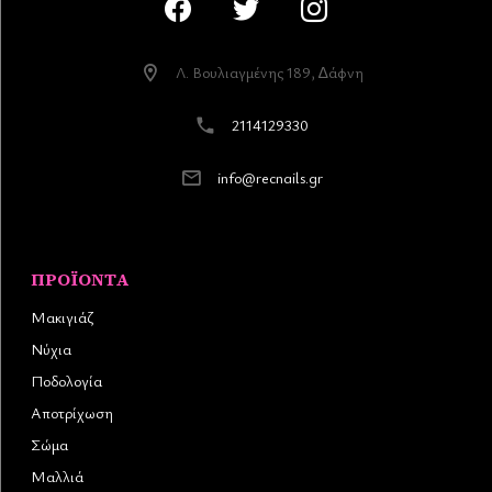
Λ. Βουλιαγµένης 189, ∆άφνη
2114129330
info@recnails.gr
ΠΡΟΪΌΝΤΑ
Μακιγιάζ
Νύχια
Ποδολογία
Αποτρίχωση
Σώμα
Μαλλιά