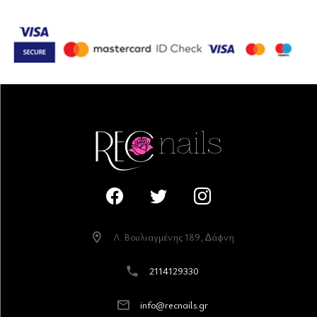
Λ. Βουλιαγµένης 189, ∆άφνη
2114129330
info@recnails.gr