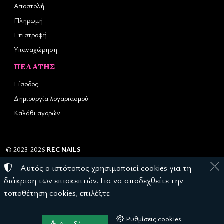
Αποστολή
Πληρωμή
Επιστροφή
Υπαναχώρηση
ΠΕΛΆΤΗΣ
Είσοδος
Δημιουργία λογαριασμού
Καλάθι αγορών
©
2023-2026
REC NAILS
Αριθμός ΓΕΜΗ:
145976403000
Αυτός ο ιστότοπος χρησιμοποιεί cookies για τη
Όροι χρήσης
•
Πολιτική απορρήτου
•
Πολιτική cookies
διάκριση των επισκεπτών. Για να αποδεχθείτε την
Ρυθμίσεις cookies
τοποθέτηση cookies, επιλέξτε
Ρυθμίσεις cookies