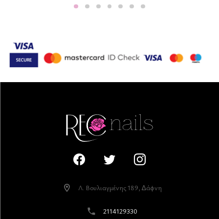
Λ. Βουλιαγµένης 189, ∆άφνη
2114129330