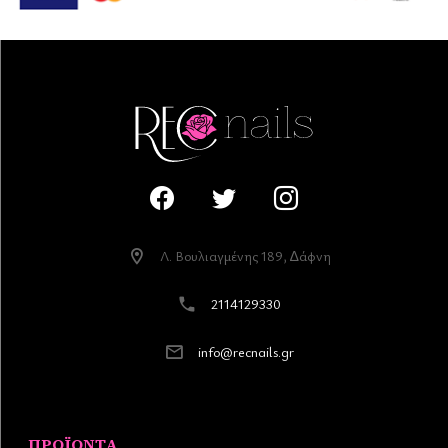
Λ. Βουλιαγµένης 189, ∆άφνη
2114129330
info@recnails.gr
ΠΡΟΪΌΝΤΑ