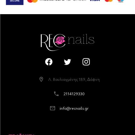
Λ. Βουλιαγµένης 189, ∆άφνη
2114129330
info@recnails.gr