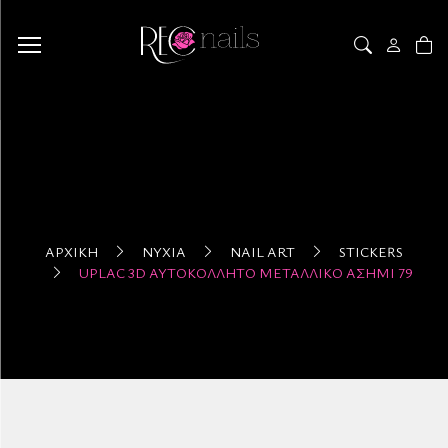
ΑΡΧΙΚΉ
ΝΎΧΙΑ
NAIL ART
STICKERS
UPLAC 3D ΑΥΤΟΚΌΛΛΗΤΟ ΜΕΤΑΛΛΙΚΌ ΑΣΗΜΊ 79