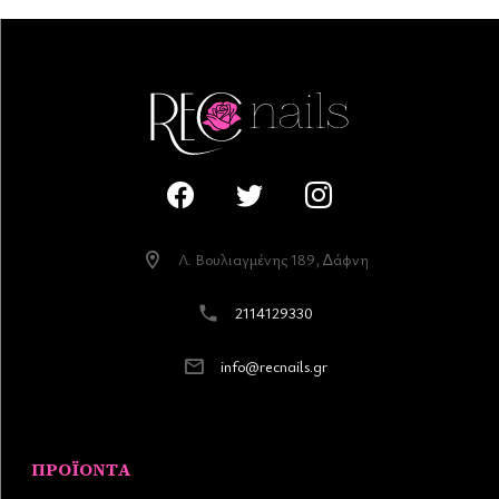
Λ. Βουλιαγµένης 189, ∆άφνη
2114129330
info@recnails.gr
ΠΡΟΪΌΝΤΑ