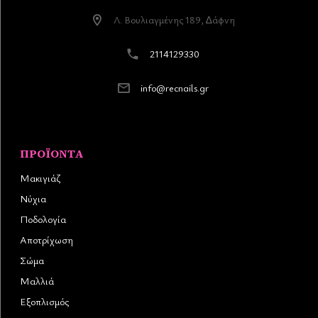
Λ. Βουλιαγµένης 189, ∆άφνη
2114129330
info@recnails.gr
ΠΡΟΪΌΝΤΑ
Μακιγιάζ
Νύχια
Ποδολογία
Αποτρίχωση
Σώμα
Μαλλιά
Εξοπλισμός