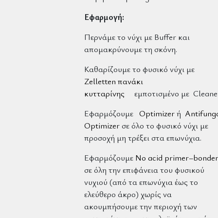
Εφαρμογή:
Περνάμε το νύχι με Buffer και
απομακρύνουμε τη σκόνη.
Καθαρίζουμε το φυσικό νύχι με
Zelletten πανάκι
κυτταρίνης
εμποτισμένο με Cleaner
Εφαρμόζουμε
Optimizer
ή
Antifung
Optimizer
σε όλο το φυσικό νύχι με
προσοχή μη τρέξει στα επωνύχια.
Εφαρμόζουμε
No acid primer–bonde
σε όλη την επιφάνεια του φυσικού
νυχιού (από τα επωνύχια έως το
ελεύθερο άκρο) χωρίς να
ακουμπήσουμε την περιοχή των