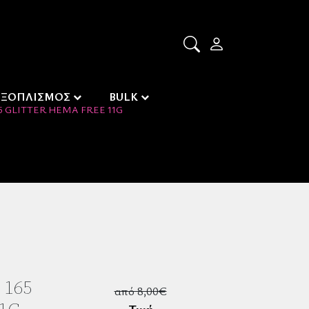
ΕΞΟΠΛΙΣΜΟΣ
BULK
 GLITTER HEMA FREE 11G
 165
από 8,00€