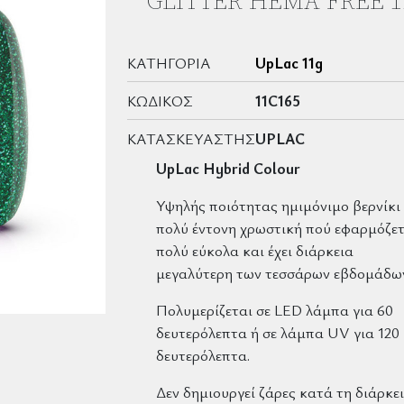
GLITTER HEMA FREE 1
ΚΑΤΗΓΟΡΊΑ
UpLac 11g
ΚΩΔΙΚΌΣ
11C165
ΚΑΤΑΣΚΕΥΑΣΤΉΣ
UPLAC
UpLac Hybrid Colour
Υψηλής ποιότητας ημιμόνιμο βερνίκι
πολύ έντονη χρωστική πού εφαρμόζετ
πολύ εύκολα και έχει διάρκεια
μεγαλύτερη των τεσσάρων εβδομάδω
Πολυμερίζεται σε LED λάμπα για 60
δευτερόλεπτα ή σε λάμπα UV για 120
δευτερόλεπτα.
Δεν δημιουργεί ζάρες κατά τη διάρκε