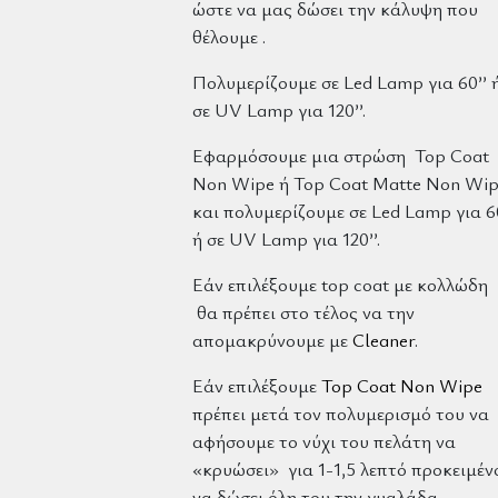
ώστε να μας δώσει την κάλυψη που
θέλουμε .
Πολυμερίζουμε σε Led Lamp για 60’’ 
σε UV Lamp για 120’’.
Εφαρμόσουμε μια στρώση Top Coat
Non Wipe ή Top Coat Matte Non Wi
και πολυμερίζουμε σε Led Lamp για 60
ή σε UV Lamp για 120’’.
Εάν επιλέξουμε top coat με κολλώδη
θα πρέπει στο τέλος να την
απομακρύνουμε με
Cleaner
.
Εάν επιλέξουμε
Top Coat Non Wipe
πρέπει μετά τον πολυμερισμό του να
αφήσουμε το νύχι του πελάτη να
«κρυώσει» για 1-1,5 λεπτό προκειμέν
να δώσει όλη του την γυαλάδα.