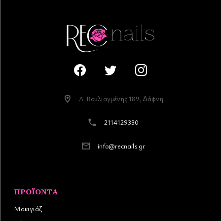
Λ. Βουλιαγµένης 189, ∆άφνη
2114129330
info@recnails.gr
ΠΡΟΪΌΝΤΑ
Μακιγιάζ