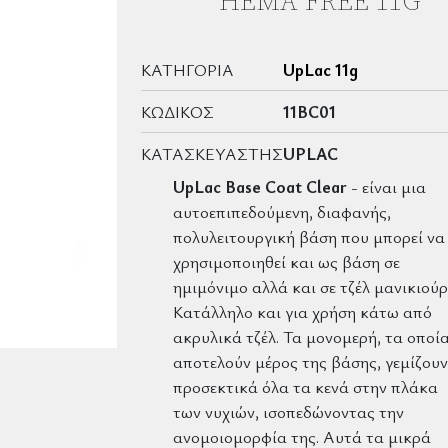
HEMA FREE 11G
ΚΑΤΗΓΟΡΊΑ
UpLac 11g
ΚΩΔΙΚΌΣ
11BC01
ΚΑΤΑΣΚΕΥΑΣΤΉΣ
UPLAC
UpLac Base Coat Clear
- είναι μια
αυτοεπιπεδούμενη, διαφανής,
πολυλειτουργική βάση που μπορεί να
χρησιμοποιηθεί και ως βάση σε
ημιμόνιμο αλλά και σε τζέλ μανικιούρ
Κατάλληλο και για χρήση κάτω από
ακρυλικά τζέλ. Τα μονομερή, τα οποί
αποτελούν μέρος της βάσης, γεμίζουν
προσεκτικά όλα τα κενά στην πλάκα
των νυχιών, ισοπεδώνοντας την
ανομοιομορφία της. Αυτά τα μικρά