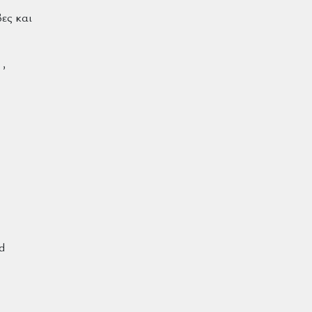
ες και
 ,
d