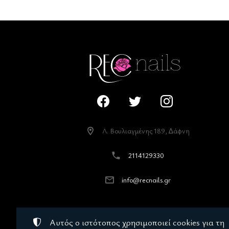
Λ. Βουλιαγµένης 189, ∆άφνη
2114129330
info@recnails.gr
Αυτός ο ιστότοπος χρησιμοποιεί cookies για τη