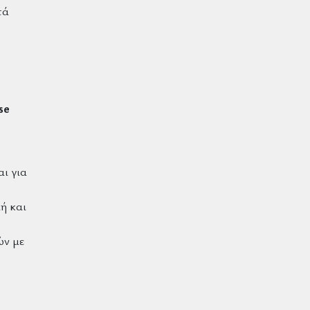
τά
se
αι για
ή και
ών με