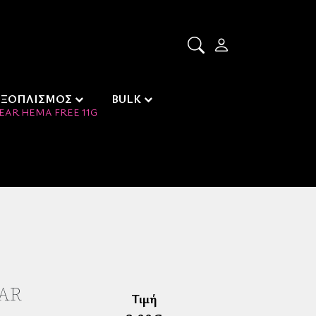
ΕΞΟΠΛΙΣΜΟΣ
BULK
EAR HEMA FREE 11G
EAR
Τιμή