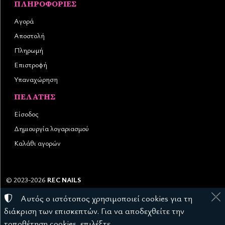
ΠΛΗΡΟΦΟΡΊΕΣ
Αγορά
Αποστολή
Πληρωμή
Επιστροφή
Υπαναχώρηση
ΠΕΛΆΤΗΣ
Είσοδος
Δημιουργία λογαριασμού
Καλάθι αγορών
©
2023-2026
REC NAILS
Αριθμός ΓΕΜΗ:
145976403000
Αυτός ο ιστότοπος χρησιμοποιεί cookies για τη
Όροι χρήσης
•
Πολιτική απορρήτου
•
Πολιτική cookies
διάκριση των επισκεπτών. Για να αποδεχθείτε την
Ρυθμίσεις cookies
τοποθέτηση cookies, επιλέξτε