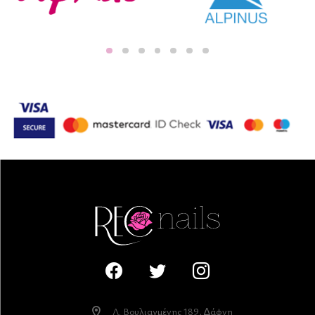
Λ. Βουλιαγµένης 189, ∆άφνη