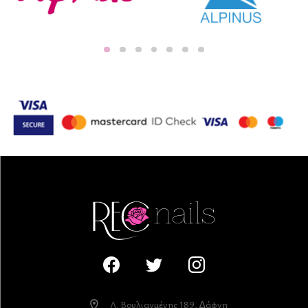
Λ. Βουλιαγµένης 189, ∆άφνη