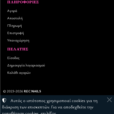
ΠΛΗΡΟΦΟΡΊΕΣ
Αγορά
Αποστολή
Πληρωμή
Επιστροφή
Υπαναχώρηση
ΠΕΛΆΤΗΣ
Είσοδος
Δημιουργία λογαριασμού
Καλάθι αγορών
©
2023-2026
REC NAILS
Αριθμός ΓΕΜΗ:
145976403000
Αυτός ο ιστότοπος χρησιμοποιεί cookies για τη
Όροι χρήσης
•
Πολιτική απορρήτου
•
Πολιτική cookies
διάκριση των επισκεπτών. Για να αποδεχθείτε την
Ρυθμίσεις cookies
τοποθέτηση cookies, επιλέξτε