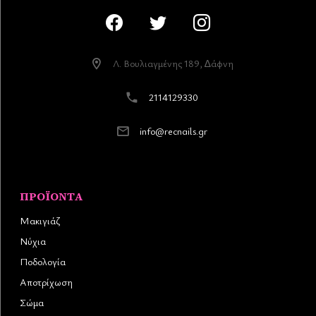
Λ. Βουλιαγµένης 189, ∆άφνη
2114129330
info@recnails.gr
ΠΡΟΪΌΝΤΑ
Μακιγιάζ
Νύχια
Ποδολογία
Αποτρίχωση
Σώμα