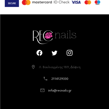
Λ. Βουλιαγµένης 189, ∆άφνη
2114129330
info@recnails.gr