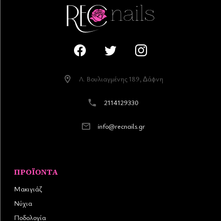
Λ. Βουλιαγµένης 189, ∆άφνη
2114129330
info@recnails.gr
ΠΡΟΪΌΝΤΑ
Μακιγιάζ
Νύχια
Ποδολογία