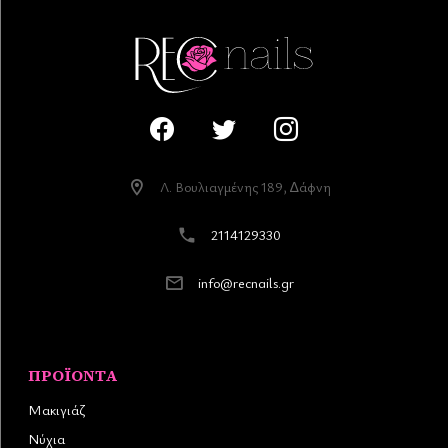
Λ. Βουλιαγµένης 189, ∆άφνη
2114129330
info@recnails.gr
ΠΡΟΪΌΝΤΑ
Μακιγιάζ
Νύχια