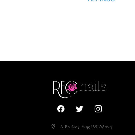
Λ. Βουλιαγµένης 189, ∆άφνη