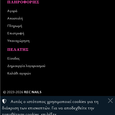
ΠΛΗΡΟΦΟΡΊΕΣ
Αγορά
Αποστολή
Πληρωμή
Επιστροφή
Υπαναχώρηση
ΠΕΛΆΤΗΣ
Είσοδος
Δημιουργία λογαριασμού
Καλάθι αγορών
©
2023-2026
REC NAILS
Αριθμός ΓΕΜΗ:
145976403000
Αυτός ο ιστότοπος χρησιμοποιεί cookies για τη
Όροι χρήσης
•
Πολιτική απορρήτου
•
Πολιτική cookies
διάκριση των επισκεπτών. Για να αποδεχθείτε την
Ρυθμίσεις cookies
τοποθέτηση cookies, επιλέξτε