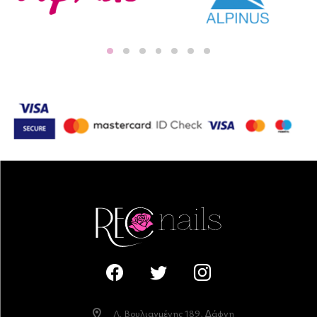
Λ. Βουλιαγµένης 189, ∆άφνη