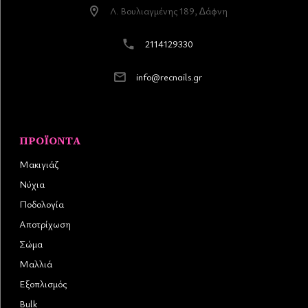
Λ. Βουλιαγµένης 189, ∆άφνη
2114129330
info@recnails.gr
ΠΡΟΪΌΝΤΑ
Μακιγιάζ
Νύχια
Ποδολογία
Αποτρίχωση
Σώμα
Μαλλιά
Εξοπλισμός
Bulk