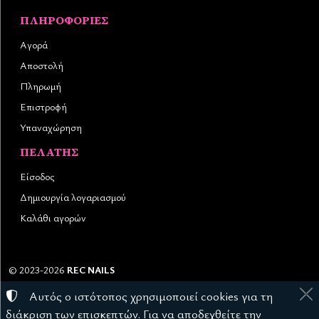
ΠΛΗΡΟΦΟΡΊΕΣ
Αγορά
Αποστολή
Πληρωμή
Επιστροφή
Υπαναχώρηση
ΠΕΛΆΤΗΣ
Είσοδος
Δημιουργία λογαριασμού
Καλάθι αγορών
©
2023-2026
REC NAILS
Αριθμός ΓΕΜΗ:
145976403000
Αυτός ο ιστότοπος χρησιμοποιεί cookies για τη
Όροι χρήσης
•
Πολιτική απορρήτου
•
Πολιτική cookies
διάκριση των επισκεπτών. Για να αποδεχθείτε την