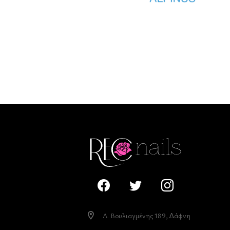
Λ. Βουλιαγµένης 189, ∆άφνη