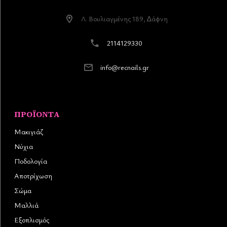
Λ. Βουλιαγµένης 189, ∆άφνη
2114129330
info@recnails.gr
ΠΡΟΪΌΝΤΑ
Μακιγιάζ
Νύχια
Ποδολογία
Αποτρίχωση
Σώμα
Μαλλιά
Εξοπλισμός