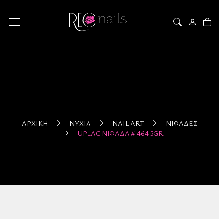
ΑΡΧΙΚΉ
ΝΎΧΙΑ
NAIL ART
ΝΙΦΆΔΕΣ
UPLAC ΝΙΦΆΔΑ # 464 5GR