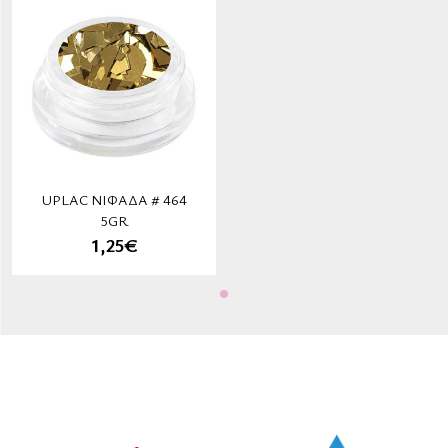
UPLAC ΝΙΦΆΔΑ # 464
5GR
1,25€