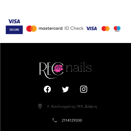
Λ. Βουλιαγµένης 189, ∆άφνη
2114129330