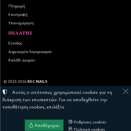
Πληρωμή
Επιστροφή
Υπαναχώρηση
ΠΕΛΆΤΗΣ
Είσοδος
Δημιουργία λογαριασμού
Καλάθι αγορών
©
2023-2026
REC NAILS
Αριθμός ΓΕΜΗ:
145976403000
Αυτός ο ιστότοπος χρησιμοποιεί cookies για τη
Όροι χρήσης
•
Πολιτική απορρήτου
•
Πολιτική cookies
διάκριση των επισκεπτών. Για να αποδεχθείτε την
Ρυθμίσεις cookies
τοποθέτηση cookies, επιλέξτε
Ρυθμίσεις cookies
Αποδέχομαι
TORUS website
Πολιτική cookies