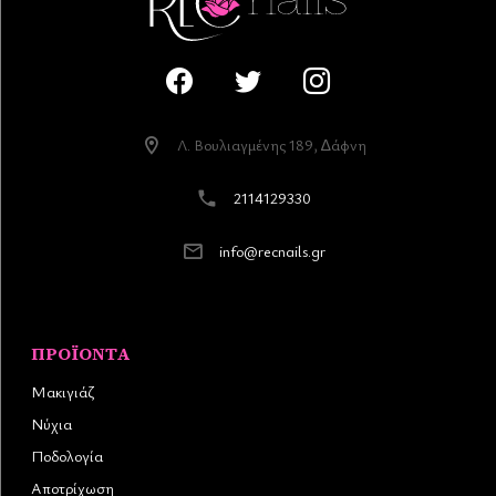
Λ. Βουλιαγµένης 189, ∆άφνη
2114129330
info@recnails.gr
ΠΡΟΪΌΝΤΑ
Μακιγιάζ
Νύχια
Ποδολογία
Αποτρίχωση