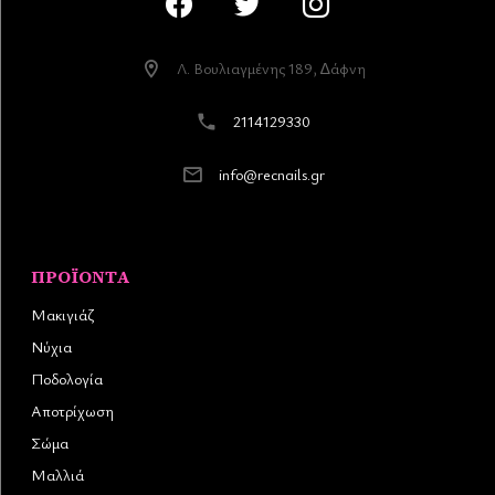
Λ. Βουλιαγµένης 189, ∆άφνη
2114129330
info@recnails.gr
ΠΡΟΪΌΝΤΑ
Μακιγιάζ
Νύχια
Ποδολογία
Αποτρίχωση
Σώμα
Μαλλιά