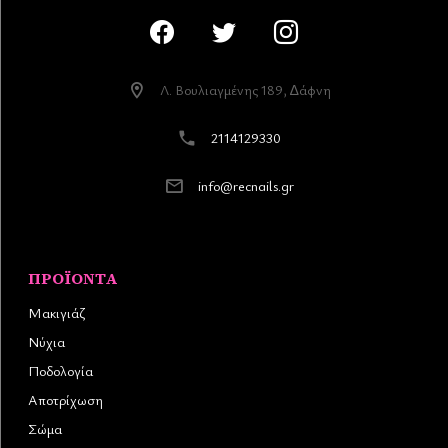
Λ. Βουλιαγµένης 189, ∆άφνη
2114129330
info@recnails.gr
ΠΡΟΪΌΝΤΑ
Μακιγιάζ
Νύχια
Ποδολογία
Αποτρίχωση
Σώμα