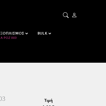
ΕΞΟΠΛΙΣΜΟΣ
BULK
Α ΡΌΖ 003
03
Τιμή