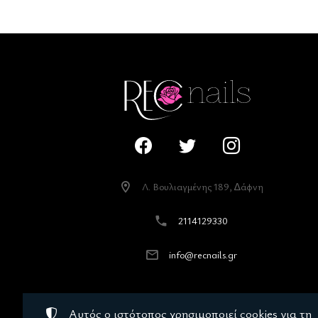
Λ. Βουλιαγµένης 189, ∆άφνη
2114129330
info@recnails.gr
Αυτός ο ιστότοπος χρησιμοποιεί cookies για τη