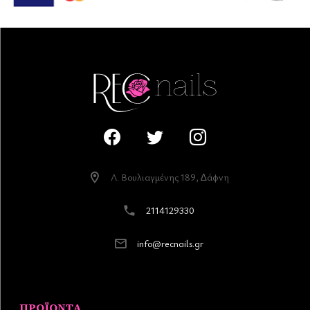
Λ. Βουλιαγµένης 189, ∆άφνη
2114129330
info@recnails.gr
ΠΡΟΪΌΝΤΑ