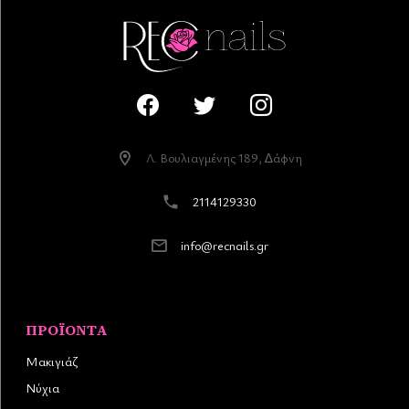
Λ. Βουλιαγµένης 189, ∆άφνη
2114129330
info@recnails.gr
ΠΡΟΪΌΝΤΑ
Μακιγιάζ
Νύχια